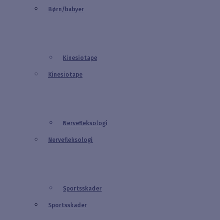
Børn/babyer
Kinesiotape
Kinesiotape
Nervefleksologi
Nervefleksologi
Sportsskader
Sportsskader