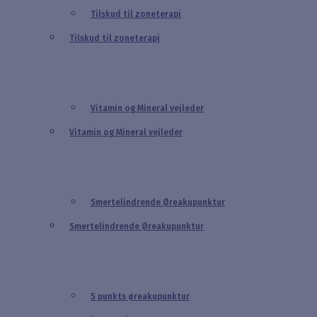
Tilskud til zoneterapi
Tilskud til zoneterapi
Vitamin og Mineral vejleder
Vitamin og Mineral vejleder
Smertelindrende Øreakupunktur
Smertelindrende Øreakupunktur
5 punkts øreakupunktur