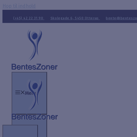
Hop til indhold
(+45) 42 22 31 90
Skolegade 6, 5450 Otterup
bente@benteszo
Menu
Menu