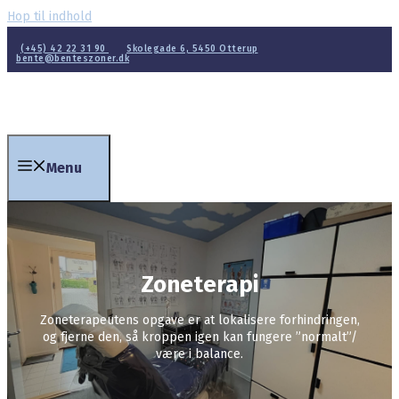
Hop til indhold
(+45) 42 22 31 90
Skolegade 6, 5450 Otterup
bente@benteszoner.dk
Menu
Zoneterapi
Zoneterapeutens opgave er at lokalisere forhindringen,
og fjerne den, så kroppen igen kan fungere ”normalt”/
være i balance.